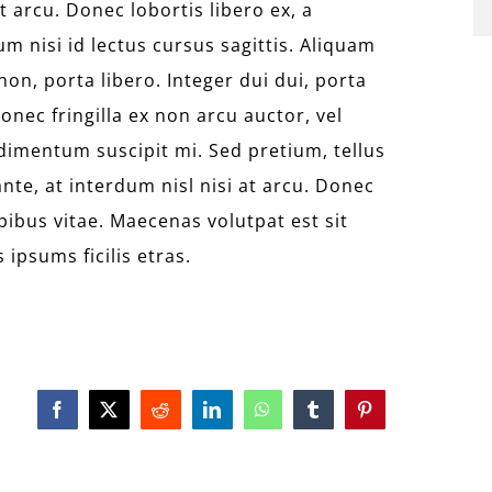
t arcu. Donec lobortis libero ex, a
m nisi id lectus cursus sagittis. Aliquam
on, porta libero. Integer dui dui, porta
onec fringilla ex non arcu auctor, vel
dimentum suscipit mi. Sed pretium, tellus
nte, at interdum nisl nisi at arcu. Donec
apibus vitae. Maecenas volutpat est sit
ipsums ficilis etras.
Facebook
X
Reddit
LinkedIn
WhatsApp
Tumblr
Pinterest