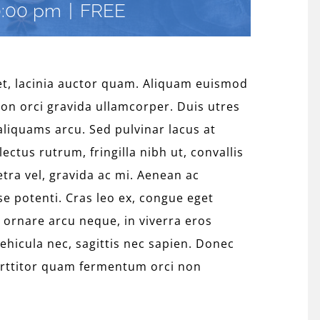
0:00 pm
|
FREE
amet, lacinia auctor quam. Aliquam euismod
non orci gravida ullamcorper. Duis utres
 aliquams arcu. Sed pulvinar lacus at
ectus rutrum, fringilla nibh ut, convallis
etra vel, gravida ac mi. Aenean ac
se potenti. Cras leo ex, congue eget
 ornare arcu neque, in viverra eros
vehicula nec, sagittis nec sapien. Donec
porttitor quam fermentum orci non