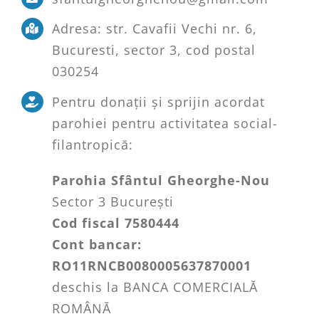
PREOTI SLUJITORI
Adresa: str. Cavafii Vechi nr. 6,
Bucuresti, sector 3, cod postal
PICTURA BISERICII
030254
Pentru donații și sprijin acordat
PROGRAM
parohiei pentru activitatea social-
filantropică:
CORALA ACADEMICA
Parohia Sfântul Gheorghe-Nou
Sector 3 București
CONTACT
Cod fiscal 7580444
Cont bancar:
RO11RNCB0080005637870001
deschis la BANCA COMERCIALĂ
ROMÂNĂ