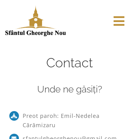
Skip
to
Tog
content
Navi
ACASA
Contact
ARTICOLE
ISTORIC
Unde ne găsiți?
ODOARELE BISERICII
Preot paroh: Emil-Nedelea
Cărămizaru
MEDIA
sfantulgheorghenou@gmail.com