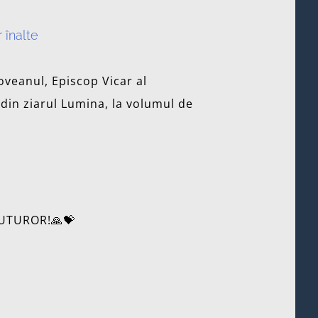
r înalte
oveanul, Episcop Vicar al
 din ziarul Lumina, la volumul de
TUTUROR!🙏💝