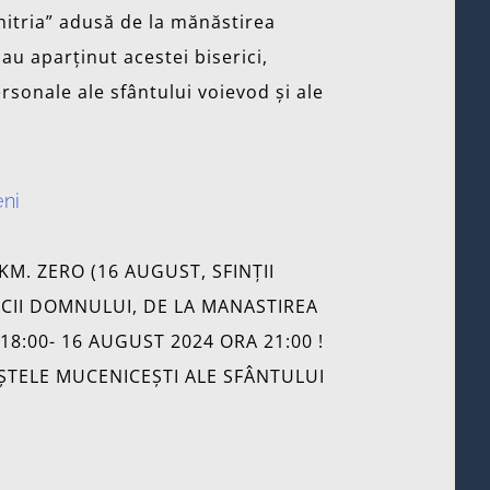
hitria” adusă de la mănăstirea
u aparținut acestei biserici,
rsonale ale sfântului voievod și ale
eni
M. ZERO (16 AUGUST, SFINȚII
ICII DOMNULUI, DE LA MANASTIREA
18:00- 16 AUGUST 2024 ORA 21:00 !
ȘTELE MUCENICEȘTI ALE SFÂNTULUI