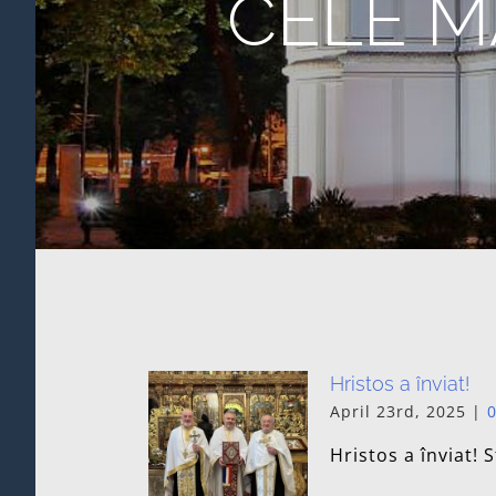
CELE M
Hristos a înviat!
April 23rd, 2025
|
Hristos a înviat! 