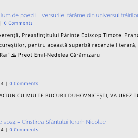
volum de poezii – versurile, fărâme din universul trăirilo
|
0 Comments
erență, Preasfințitului Părinte Episcop Timotei Prah
cureștilor, pentru această superbă recenzie literară,
n Rai” 🙏 Preot Emil-Nedelea Cărămizaru
24
|
0 Comments
CRĂCIUN CU MULTE BUCURII DUHOVNICEȘTI, VĂ UREZ 
2024 – Cinstirea Sfântului Ierarh Nicolae
24
|
0 Comments