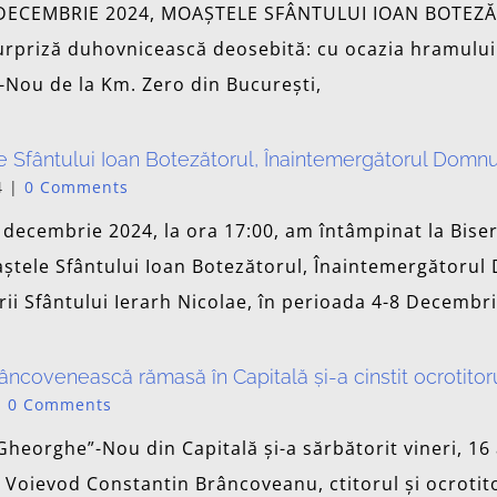
 DECEMBRIE 2024, MOAȘTELE SFÂNTULUI IOAN BOTEZĂ
rpriză duhovnicească deosebită: cu ocazia hramului d
Nou de la Km. Zero din București,
 Sfântului Ioan Botezătorul, Înaintemergătorul Domnul
4
|
0 Comments
4 decembrie 2024, la ora 17:00, am întâmpinat la Bis
ștele Sfântului Ioan Botezătorul, Înaintemergătorul
rii Sfântului Ierarh Nicolae, în perioada 4-8 Decembr
râncovenească rămasă în Capitală și-a cinstit ocrotitor
|
0 Comments
 Gheorghe”-Nou din Capitală și-a sărbătorit vineri, 1
i Voievod Constantin Brâncoveanu, ctitorul și ocrotito