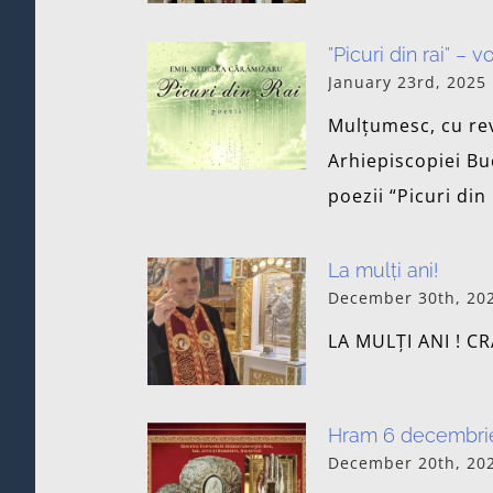
”Picuri din rai” – 
January 23rd, 2025
Mulțumesc, cu rev
Arhiepiscopiei Bu
poezii “Picuri di
La mulți ani!
December 30th, 20
LA MULȚI ANI ! 
Hram 6 decembrie 
December 20th, 20