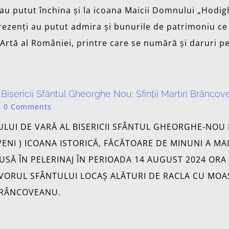
s-au putut închina și la icoana Maicii Domnului „Hodig
ezenți au putut admira și bunurile de patrimoniu ce a
rtă al României, printre care se numără și daruri pe
Bisericii Sfântul Gheorghe Nou: Sfinții Martiri Brâncov
|
0 Comments
LUI DE VARĂ AL BISERICII SFÂNTUL GHEORGHE-NOU K
ENI ) ICOANA ISTORICĂ, FĂCĂTOARE DE MINUNI A MA
USĂ ÎN PELERINAJ ÎN PERIOADA 14 AUGUST 2024 ORA 
DVORUL SFÂNTULUI LOCAȘ ALĂTURI DE RACLA CU MOA
BRÂNCOVEANU.