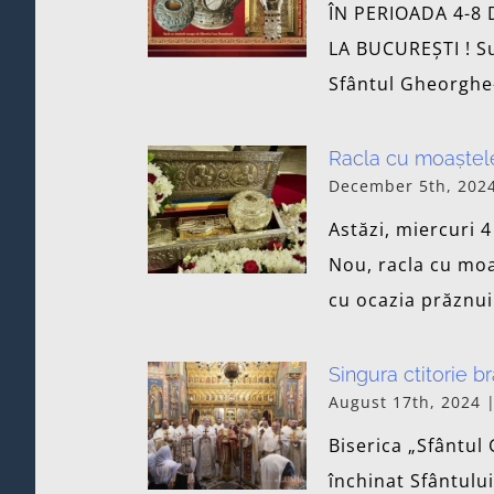
ÎN PERIOADA 4-8
LA BUCUREȘTI ! Su
Sfântul Gheorghe-
Racla cu moaștele
December 5th, 202
Astăzi, miercuri 
Nou, racla cu moa
cu ocazia prăznui
Singura ctitorie b
August 17th, 2024
Biserica „Sfântul
închinat Sfântulu