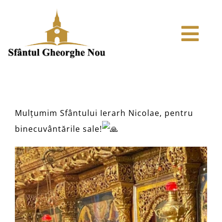
Skip
to
Tog
content
Navi
ACASA
ARTICOLE
Mulțumim Sfântului Ierarh Nicolae, pentru
binecuvântările sale!
ISTORIC
ODOARELE BISERICII
MEDIA