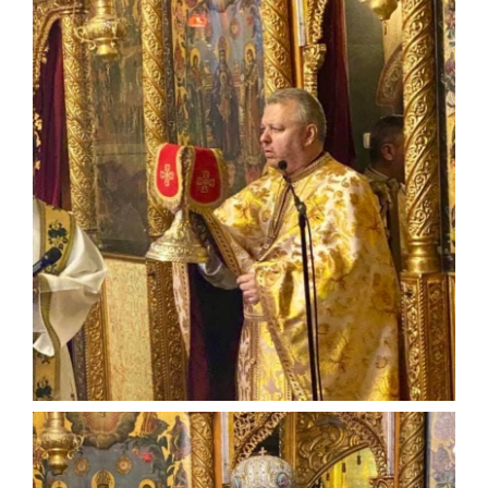
PREOTI SLUJITORI
PICTURA BISERICII
PROGRAM
CORALA ACADEMICA
CONTACT