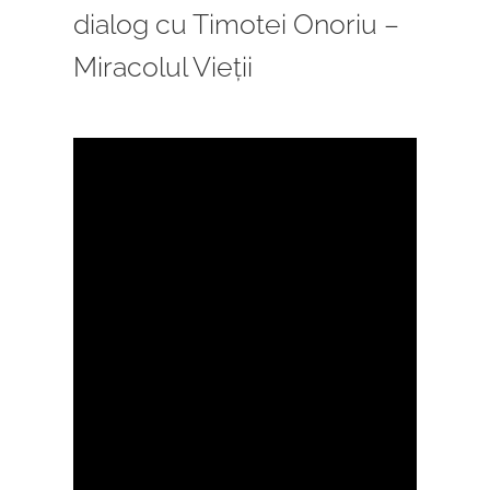
dialog cu Timotei Onoriu –
Miracolul Vieții