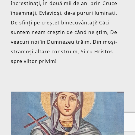
încreștinați, În două mii de ani prin Cruce
însemnați, Evlavioși, de-a pururi luminați,
De sfinți pe creștet binecuvântați! Căci
suntem neam creștin de când ne știm, De
veacuri noi în Dumnezeu trăim, Din moși-
strămoși altare construim, Și cu Hristos
spre viitor privim!