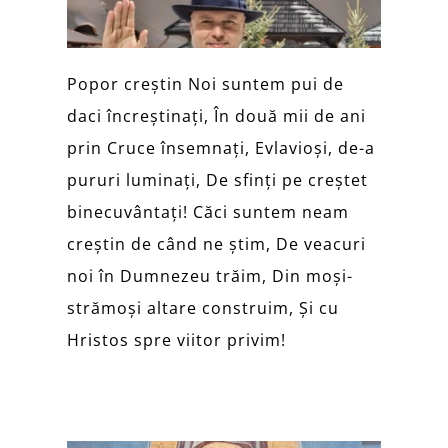
Popor creștin Noi suntem pui de
daci încreștinați, În două mii de ani
prin Cruce însemnați, Evlavioși, de-a
pururi luminați, De sfinți pe creștet
binecuvântați! Căci suntem neam
creștin de când ne știm, De veacuri
noi în Dumnezeu trăim, Din moși-
strămoși altare construim, Și cu
Hristos spre viitor privim!