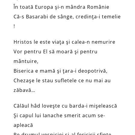
În toată Europa şi-n mândra Românie
Că-s Basarabi de sânge, credinţa-i temelie
!
Hristos le este viaţa şi calea-n nemurire
Vor pentru El să moară şi pentru
mântuire,
Biserica e mamă şi ţara-i deopotrivă,
Chezaşe le stau sufletele ce nu mai au
zăbavă…
Călăul hâd loveşte cu barda-i mişelească
Şi capul lui Ianache smerit acum se-
apleacă
Pe drumul veşniciei şi-al fericirii sfinte,