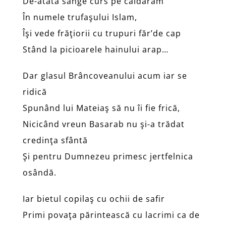
De-atâta sânge curs pe caldarâm
În numele trufaşului Islam,
Îşi vede frăţiorii cu trupuri făr’de cap
Stând la picioarele hainului arap…
Dar glasul Brâncoveanului acum iar se
ridică
Spunând lui Mateiaş să nu îi fie frică,
Nicicând vreun Basarab nu şi-a trădat
credinţa sfântă
Şi pentru Dumnezeu primesc jertfelnica
osândă.
Iar bietul copilaş cu ochii de safir
Primi povaţa părintească cu lacrimi ca de