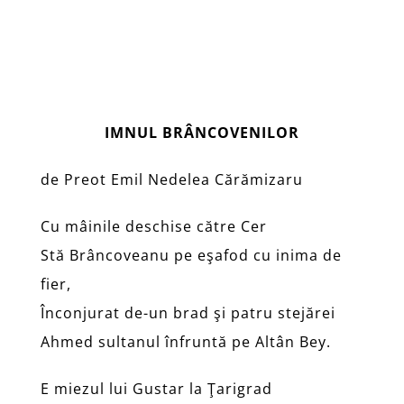
IMNUL BRÂNCOVENILOR
de Preot Emil Nedelea Cără
mizaru
Cu mâinile deschise către Cer
Stă Brâncoveanu pe eşafod cu inima de
fier,
Înconjurat de-un brad şi patru stejărei
Ahmed sultanul înfruntă pe Altân Bey.
E miezul lui Gustar la Ţarigrad