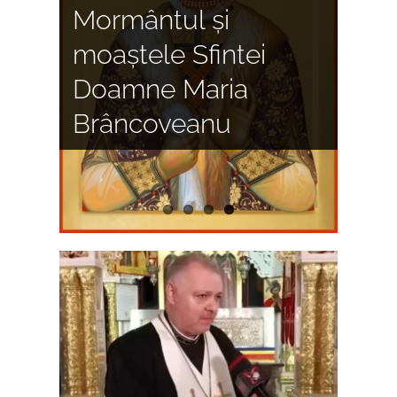
Săptămâna
BRÂNCOVENEȘTI
Mormântul și
Luminată – Izvorul
SFÂNTUL
moaștele Sfintei
Tămăduirii
În ziua Învierii
GHEORGHE-NOU
Doamne Maria
Brâncoveanu