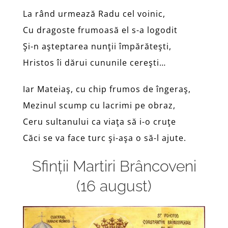
La rând urmează Radu cel voinic,
Cu dragoste frumoasă el s-a logodit
Şi-n aşteptarea nunţii împărăteşti,
Hristos îi dărui cununile cereşti…
Iar Mateiaş, cu chip frumos de îngeraş,
Mezinul scump cu lacrimi pe obraz,
Ceru sultanului ca viaţa să i-o cruţe
Căci se va face turc şi-aşa o să-l ajute.
Sfinții Martiri Brâncoveni
(16 august)