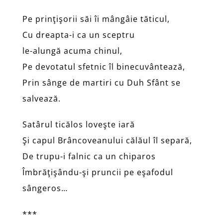
Pe prinţişorii săi îi mângâie tăticul,
Cu dreapta-i ca un sceptru
le-alungă acuma chinul,
Pe devotatul sfetnic îl binecuvântează,
Prin sânge de martiri cu Duh Sfânt se
salvează.
Satârul ticălos loveşte iară
Şi capul Brâncoveanului călăul îl separă,
De trupu-i falnic ca un chiparos
Îmbrăţişându-şi pruncii pe eşafodul
sângeros…
***