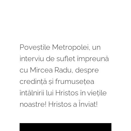
PREOTI SLUJITORI
PICTURA BISERICII
Poveștile Metropolei, un
PROGRAM
interviu de suflet împreună
CORALA ACADEMICA
cu Mircea Radu, despre
credință și frumusețea
CONTACT
întâlnirii lui Hristos în viețile
noastre! Hristos a Înviat!