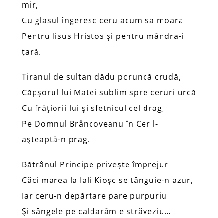
mir,
Cu glasul îngeresc ceru acum să moară
Pentru Iisus Hristos şi pentru mândra-i
ţară.
Tiranul de sultan dădu poruncă crudă,
Căpşorul lui Matei sublim spre ceruri urcă
Cu frăţiorii lui şi sfetnicul cel drag,
Pe Domnul Brâncoveanu în Cer l-
aşteaptă-n prag.
Bătrânul Principe priveşte împrejur
Căci marea la Iali Kioşc se tânguie-n azur,
Iar ceru-n depărtare pare purpuriu
Şi sângele pe caldarâm e străveziu…